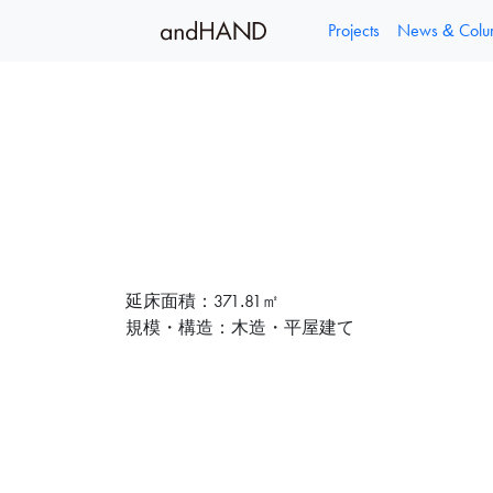
Projects
News & Col
内
容
を
ス
キ
ッ
延床面積：371.81㎡
プ
規模・構造：木造・平屋建て