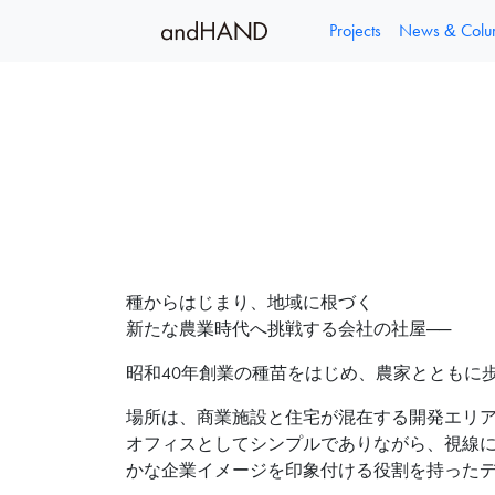
Projects
News & Col
内
容
を
ス
キ
ッ
種からはじまり、地域に根づく
プ
新たな農業時代へ挑戦する会社の社屋──
昭和40年創業の種苗をはじめ、農家とともに
場所は、商業施設と住宅が混在する開発エリ
オフィスとしてシンプルでありながら、視線
かな企業イメージを印象付ける役割を持った