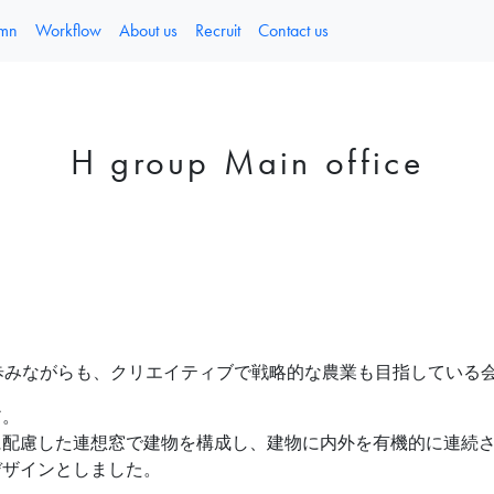
umn
Workflow
About us
Recruit
Contact us
H group Main office
歩みながらも、クリエイティブで戦略的な農業も目指している
ア。
に配慮した連想窓で建物を構成し、建物に内外を有機的に連続
デザインとしました。