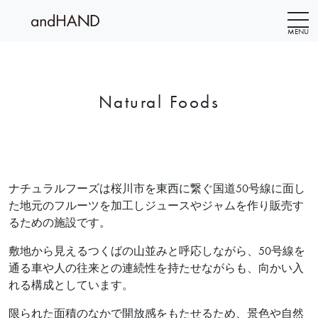
MENU
Natural Foods
内
容
を
ス
キ
ッ
ナチュラルフーズは桜川市を東西に繋ぐ国道50号線に面し
プ
た地元のフルーツを加工しジュースやジャムを作り販売す
るための施設です。
敷地から見えるつくばの山並みと呼応しながら、50号線を
通る車や人の往来との連続性を持たせながらも、向かい入
れる構成としています。
限られた面積のなかで開放感をもたせるため、景色や自然